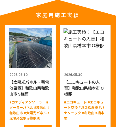
家庭用施工実績
2026.06.10
2026.05.30
【太陽光パネル・蓄電
【エコキュートの入
池設置】和歌山県和歌
替】和歌山県橋本市 O
山市 S様邸
様邸
#カナディアンソーラー
#
#エコキュート
#エコキュ
ソーラーパネル
#和歌山
#
ート交換
#ガス給湯器
#パ
和歌山市
#太陽光パネル
#
ナソニック
#和歌山
#橋本
太陽光発電
#蓄電池
市