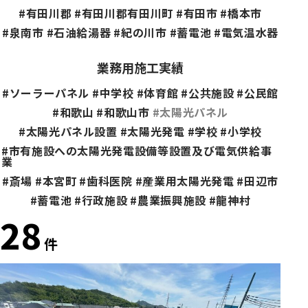
#有田川郡
#有田川郡有田川町
#有田市
#橋本市
#泉南市
#石油給湯器
#紀の川市
#蓄電池
#電気温水器
業務用施工実績
#ソーラーパネル
#中学校
#体育館
#公共施設
#公民館
#和歌山
#和歌山市
#太陽光パネル
#太陽光パネル設置
#太陽光発電
#学校
#小学校
#市有施設への太陽光発電設備等設置及び電気供給事
業
#斎場
#本宮町
#歯科医院
#産業用太陽光発電
#田辺市
#蓄電池
#行政施設
#農業振興施設
#龍神村
28
件