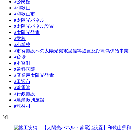
#公民館
#和歌山
#和歌山市
#太陽光パネル
#太陽光パネル設置
#太陽光発電
#学校
#小学校
#市有施設への太陽光発電設備等設置及び電気供給事業
#斎場
#本宮町
#歯科医院
#産業用太陽光発電
#田辺市
#蓄電池
#行政施設
#農業振興施設
#龍神村
3
件