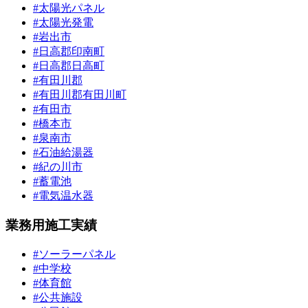
#太陽光パネル
#太陽光発電
#岩出市
#日高郡印南町
#日高郡日高町
#有田川郡
#有田川郡有田川町
#有田市
#橋本市
#泉南市
#石油給湯器
#紀の川市
#蓄電池
#電気温水器
業務用施工実績
#ソーラーパネル
#中学校
#体育館
#公共施設