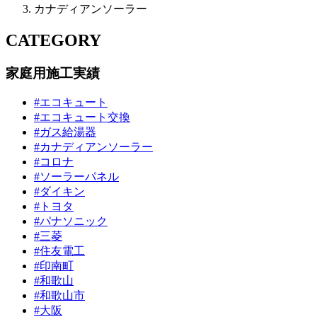
カナディアンソーラー
CATEGORY
家庭用施工実績
#エコキュート
#エコキュート交換
#ガス給湯器
#カナディアンソーラー
#コロナ
#ソーラーパネル
#ダイキン
#トヨタ
#パナソニック
#三菱
#住友電工
#印南町
#和歌山
#和歌山市
#大阪