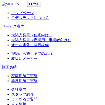
CLOSE
トップページ
モデステックについて
サービス案内
太陽光発電（住宅向け）
太陽光発電（産業用・事業者向け）
オール電化・電気設備
契約から施工までの流れ
取扱いメーカー
施工実績
家庭用施工実績
業務用施工実績
会社案内
スタッフ紹介
よくあるご質問
求人情報