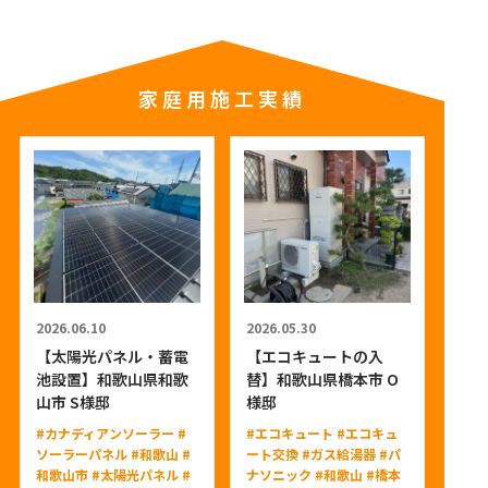
家庭用施工実績
2026.06.10
2026.05.30
【太陽光パネル・蓄電
【エコキュートの入
池設置】和歌山県和歌
替】和歌山県橋本市 O
山市 S様邸
様邸
#カナディアンソーラー
#
#エコキュート
#エコキュ
ソーラーパネル
#和歌山
#
ート交換
#ガス給湯器
#パ
和歌山市
#太陽光パネル
#
ナソニック
#和歌山
#橋本