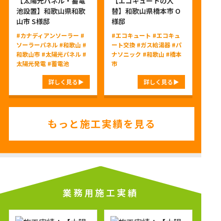
【太陽光パネル・蓄電
【エコキュートの入
池設置】和歌山県和歌
替】和歌山県橋本市 O
山市 S様邸
様邸
#カナディアンソーラー
#
#エコキュート
#エコキュ
ソーラーパネル
#和歌山
#
ート交換
#ガス給湯器
#パ
和歌山市
#太陽光パネル
#
ナソニック
#和歌山
#橋本
太陽光発電
#蓄電池
市
詳しく見る
詳しく見る
もっと施工実績を見る
業務用施工実績