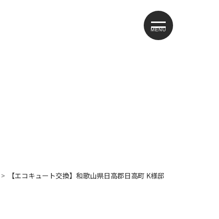
MENU
【エコキュート交換】和歌山県日高郡日高町 K様邸