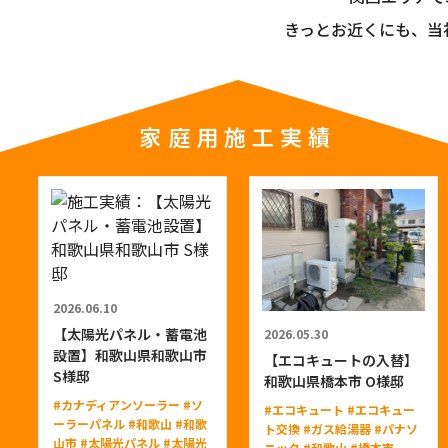
きっとお近くにも、当
家庭用施工実績
2026.06.10
【太陽光パネル・蓄電池
2026.05.30
設置】和歌山県和歌山市
【エコキュートの入替】
S様邸
和歌山県橋本市 O様邸
#カナディアンソーラー
#ソ
#エコキュート
#エコキュー
ーラーパネル
#和歌山
#和歌
ト交換
#ガス給湯器
#パナソ
山市
#太陽光パネル
#太陽光
ニック
#和歌山
#橋本市