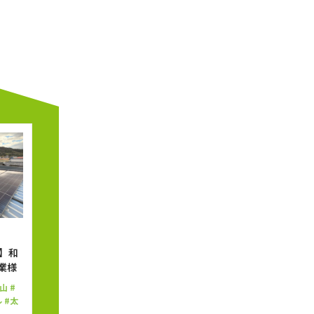
】和
業様
山
#
ル
#太