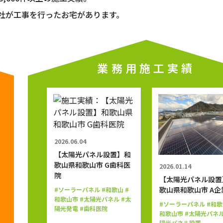
社が工事を行ったお宅があります。
業務用施工実績
2026.06.04
【太陽光パネル設置】和
歌山県和歌山市 G歯科医
2026.01.14
院
【太陽光パネル設置
歌山県和歌山市 A企
#ソーラーパネル
#和歌山
#
和歌山市
#太陽光パネル
#太
#ソーラーパネル
#和歌
陽光発電
#歯科医院
和歌山市
#太陽光パネ
陽光パネル設置