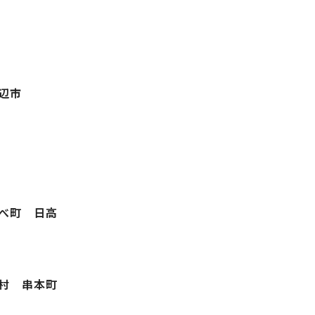
辺市
べ町 日高
村 串本町