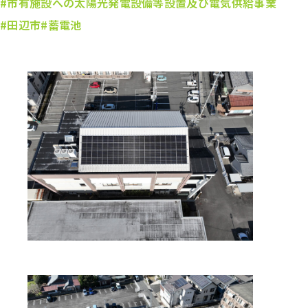
#市有施設への太陽光発電設備等設置及び電気供給事業
#田辺市
#蓄電池