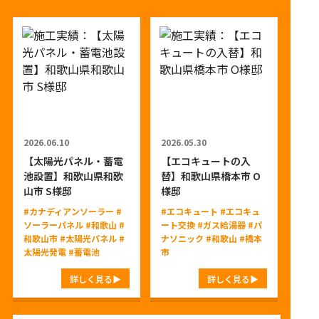
2026.06.10
2026.05.30
【太陽光パネル・蓄電
【エコキュートの入
池設置】和歌山県和歌
替】和歌山県橋本市 O
山市 S様邸
様邸
#カナディアンソーラー
#
#エコキュート
#エコキュ
ソーラーパネル
#和歌山
#
ート交換
#ガス給湯器
#パ
和歌山市
#太陽光パネル
#
ナソニック
#和歌山
#橋本
太陽光発電
#蓄電池
市
詳しく見る
詳しく見る