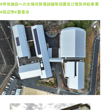
#市有施設への太陽光発電設備等設置及び電気供給事業
#田辺市
#蓄電池