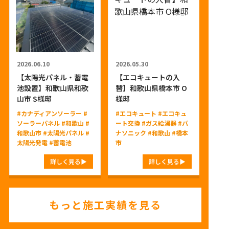
2026.06.10
2026.05.30
【太陽光パネル・蓄電
【エコキュートの入
池設置】和歌山県和歌
替】和歌山県橋本市 O
山市 S様邸
様邸
#カナディアンソーラー
#
#エコキュート
#エコキュ
ソーラーパネル
#和歌山
#
ート交換
#ガス給湯器
#パ
和歌山市
#太陽光パネル
#
ナソニック
#和歌山
#橋本
太陽光発電
#蓄電池
市
詳しく見る
詳しく見る
もっと施工実績を見る