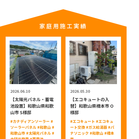
家庭用施工実績
2026.06.10
2026.05.30
【太陽光パネル・蓄電
【エコキュートの入
池設置】和歌山県和歌
替】和歌山県橋本市 O
山市 S様邸
様邸
#カナディアンソーラー
#
#エコキュート
#エコキュ
ソーラーパネル
#和歌山
#
ート交換
#ガス給湯器
#パ
和歌山市
#太陽光パネル
#
ナソニック
#和歌山
#橋本
太陽光発電
#蓄電池
市