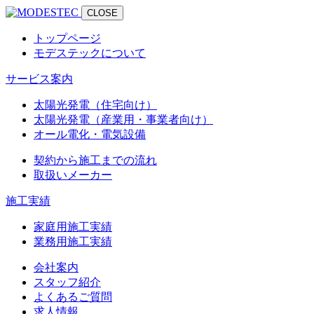
CLOSE
トップページ
モデステックについて
サービス案内
太陽光発電（住宅向け）
太陽光発電（産業用・事業者向け）
オール電化・電気設備
契約から施工までの流れ
取扱いメーカー
施工実績
家庭用施工実績
業務用施工実績
会社案内
スタッフ紹介
よくあるご質問
求人情報