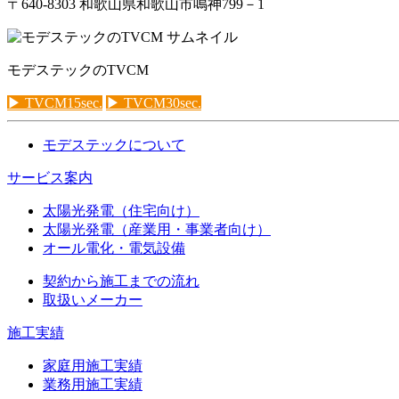
〒640-8303 和歌山県和歌山市鳴神799－1
モデステックのTVCM
TVCM15sec.
TVCM30sec.
モデステックについて
サービス案内
太陽光発電（住宅向け）
太陽光発電（産業用・事業者向け）
オール電化・電気設備
契約から施工までの流れ
取扱いメーカー
施工実績
家庭用施工実績
業務用施工実績