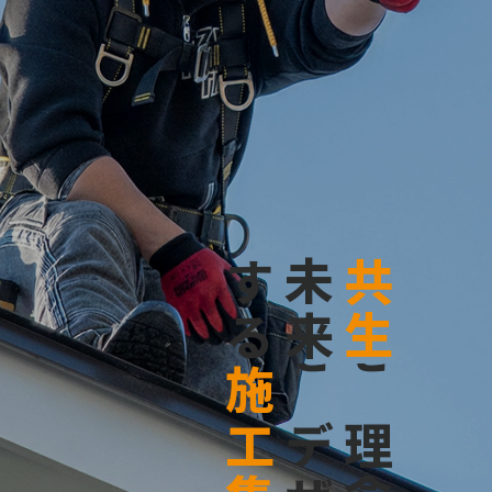
す
未
共
る
来
生
施
を
を
工
デ
理